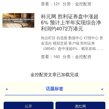
融合，为北京重点产业发展与区域创新
查看：
121
分类：
金控配资
生态构建提供坚实的人才支....
科元网 胜利证券盘中涨超
6% 预计上半年实现综合净
利润约4072万港元
热点栏目 自选股 数据中心 行情中心 资
金流向 模拟交易 客户端 胜利证券
（08540）盘中涨超6%，截至发稿，股
价上涨4.21%，现报9.40港元，成交额
查看：
160
分类：
金控配资
99....
金控配资文章已加载完成
话题标签
公开
惠红网