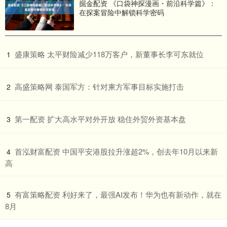
掘金配资 《口袋神探漫画・前沿科学篇》：
在探案冒险中解锁科学密码
​盛康策略 太平财险减少118万客户，新董事长李可东就位
1
​高盛策略网 泰国军方：针对柬方军事目标实施打击
2
​第一配资 扩大高水平对外开放 稳住外贸外资基本盘
3
​首泓财富配资 中国平安港股拉升涨超2%，创去年10月以来新
4
高
​有富策略配资 利好来了，最强AI发布！华为也有新动作，就在
5
8月