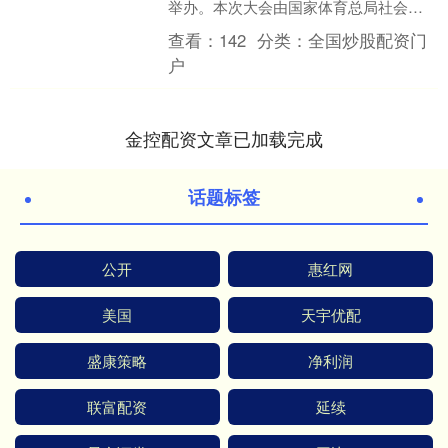
举办。本次大会由国家体育总局社会体
育指导中心、中国社会体育指导员协会
查看：
142
分类：
全国炒股配资门
及江苏省体育局....
户
金控配资文章已加载完成
话题标签
公开
惠红网
美国
天宇优配
盛康策略
净利润
联富配资
延续