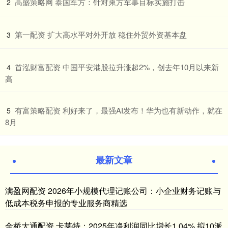
​高盛策略网 泰国军方：针对柬方军事目标实施打击
2
​第一配资 扩大高水平对外开放 稳住外贸外资基本盘
3
​首泓财富配资 中国平安港股拉升涨超2%，创去年10月以来新
4
高
​有富策略配资 利好来了，最强AI发布！华为也有新动作，就在
5
8月
最新文章
满盈网配资 2026年小规模代理记账公司：小企业财务记账与
低成本税务申报的专业服务商精选
金桥大通配资 卡莱特：2025年净利润同比增长1.04% 拟10派